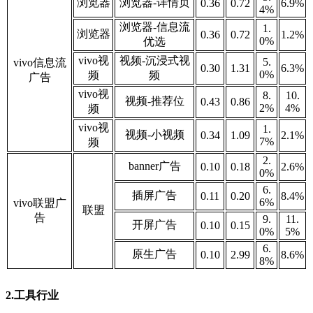
浏览器
浏览器-详情页
0.36
0.72
6.9
%
4%
浏览器-信息流
1.
浏览器
0.36
0.72
1.2
%
0
%
优选
vivo视
视频-沉浸式视
5.
vivo信息流
0.30
1.31
6.3
%
0
%
频
频
广告
vivo视
8.
10.
视频-推荐位
0.43
0.86
2
%
4
%
频
vivo视
1.
视频-小视频
0.34
1.09
2.1
%
7
%
频
2.
banner广告
0.10
0.18
2.6
%
0
%
6.
插屏广告
0.11
0.20
8.4
%
6
%
vivo联盟广
联盟
告
9.
11.
开屏广告
0.10
0.15
0
%
5
%
6.
原生广告
0.10
2.99
8.6
%
8
%
2.工具行业