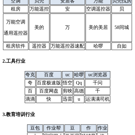
空调
贝壳
安居客
万能
贝壳找房
租房
万能遥控
安
空调遥控器
贝
万能空调
美的
万
美的美居
58同城
通用遥控器
租房软件
遥控器
万能遥控器速配
哈啰
自如
2.工具行业
夸克
百度
uc
哈啰
uc浏览器
夸
百度极速版
悟空
Qq
千问
百
百度网盘
剪映
高德
千
滴滴
快
迅雷
u
运满满司机
3.教育培训行业
豆包
作业帮
豆
作
作业