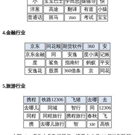
小
宝宝巴士
学而思
猿辅导
快
洋葱
高途
翻译
有道
小猿
普通话
斑马
zuo
考试
宝宝
4.金融行业
京东
同花顺
期货软件
360
安
京东金融
同
安逸
度小满
记账
度
鲨鱼
指南针
蚂蚁
平安
安逸花
股票
360借条
京
同花
5.旅游行业
携程
铁路12306
飞猪
去哪
去
去哪儿
同城
智行
同
12306
同程
同程旅行
携程旅行
春秋
飞
携
去哪儿旅行
智
xie
高铁