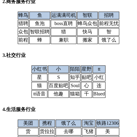
2.商务服务行业
蜂鸟
鱼
运满满司机
智联
招聘
猎聘
鱼泡
boss直聘
蜂鸟众包
前程无忧
众包
智联招聘
猎
快马
智
前程
蜂
兼职
搬家
饿了么
3.社交行业
小红书
小
陌陌
星野
tt
星
S
知乎
贴吧
小红
猫
百度贴吧
Soul
心
连
tt语音
他趣
猫箱
千
Blued
4.生活服务行业
美团
携程
饿了么
淘宝
铁路12306
货
货拉拉
去哪
飞猪
美