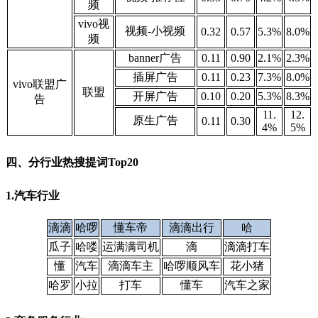
频
vivo视
视频-小视频
0.32
0.57
5.3%
8.0%
频
banner广告
0.11
0.90
2.1%
2.3
%
插屏广告
0.11
0.23
7.3%
8.0%
vivo联盟广
联盟
开屏广告
0.10
0.20
5.3%
8.3%
告
11.
12.
原生广告
0.11
0.30
4%
5%
四、分行业热搜提词Top20
1.汽车行业
滴滴
哈啰
懂车帝
滴滴出行
哈
瓜子
哈喽
运满满司机
滴
滴滴打车
懂
汽车
滴滴车主
哈啰顺风车
花小猪
哈罗
小拉
打车
懂车
汽车之家