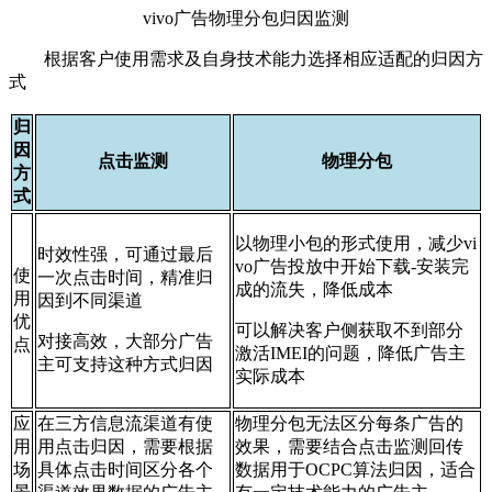
vivo广告物理分包归因监测
根据客户使用需求及自身技术能力选择相应适配的归因方
式
归
因
点击监测
物理分包
方
式
以物理小包的形式使用，减少vi
时效性强，可通过最后
vo广告投放中开始下载-安装完
使
一次点击时间，精准归
成的流失，降低成本
用
因到不同渠道
优
可以解决客户侧获取不到部分
对接高效，大部分广告
点
激活IMEI的问题，降低广告主
主可支持这种方式归因
实际成本
应
在三方信息流渠道有使
物理分包无法区分每条广告的
用
用点击归因，需要根据
效果，需要结合点击监测回传
场
具体点击时间区分各个
数据用于OCPC算法归因，适合