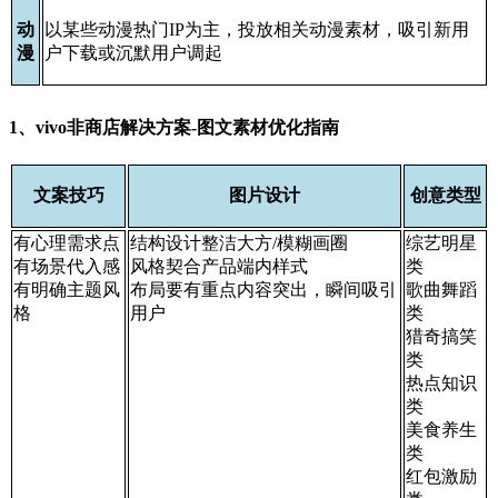
动
以某些动漫热门IP为主，投放相关动漫素材，吸引新用
漫
户下载或沉默用户调起
1、vivo非商店解决方案-图文素材优化指南
文案技巧
图片设计
创意类型
有心理需求点
结构设计整洁大方/模糊画圈
综艺明星
有场景代入感
风格契合产品端内样式
类
有明确主题风
布局要有重点内容突出，瞬间吸引
歌曲舞蹈
格
用户
类
猎奇搞笑
类
热点知识
类
美食养生
类
红包激励