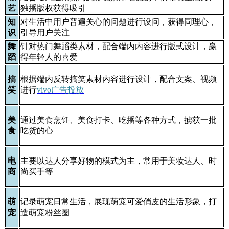
艺
独播版权获得吸引
知
对生活中用户普遍关心的问题进行设问，获得同理心，
识
引导用户关注
舞
针对热门舞蹈类素材，配合端内内容进行版式设计，赢
蹈
得年轻人的喜爱
搞
根据端内反转搞笑素材内容进行设计，配合文案、视频
笑
进行
vivo广告投放
美
通过美食烹饪、美食打卡、吃播等各种方式，掳获一批
食
吃货的心
电
主要以达人分享好物的模式为主，常用于美妆达人、时
商
尚买手等
萌
记录萌宠日常生活，展现萌宠可爱俏皮的生活形象，打
宠
造萌宠粉丝圈