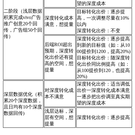
望的深度成本
二阶段（浅层数据
目标转化出价：逐步提
积累完成vivo广告
深度转化成本
高，一次调整尽量在10%
推广创意20个回
满意，想提量
以内
传，广告组50个回
深度转化出价：不变
传）
深度转化出价：逐步提高
后端ROI超出
到新的目标值（如：从10
预期，深度转
00提价到1200，提高20%)
化出价还有提
目标转化出价：随深度转
高的空间，想
化出价同比例提高（如：
提量
从100提价到120，也提高
20%)
深度转化出价：适当调低
对深度转化成
出价一深度转化成本满意
深层数据优化（积
本不满意
一逐步把出价调至真实期
累20个深度数据，
望的深度成本
且日均有10个深度
浅层达标，深
数据回传)
层有空间，想
深度转化出价：逐步提高
提量