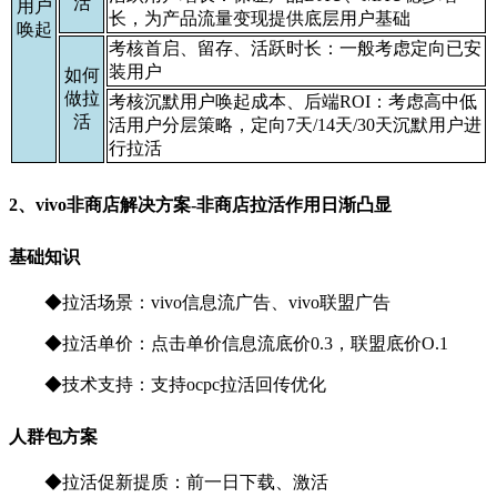
活
用户
长，为产品流量变现提供底层用户基础
唤起
考核首启、留存、活跃时长：一般考虑定向已安
装用户
如何
做拉
考核沉默用户唤起成本、后端ROI：考虑高中低
活
活用户分层策略，定向7天/14天/30天沉默用户进
行拉活
2、vivo非商店解决方案-非商店拉活作用日渐凸显
基础知识
◆
拉活场景：vivo信息流广告、vivo联盟广告
◆
拉活单价：点击单价信息流底价0.3，联盟底价O.1
◆
技术支持：支持ocpc拉活回传优化
人群包方案
◆
拉活促新提质：前一日下载、激活