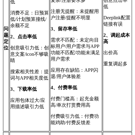
复杂/注册要求多
创意点击率
低
低
注册无提醒：未提醒用
消费不足：日预算
户注册/提醒不明显
Deeplink配置
低/计划预算撞线/
链接有误
余额不足
问
3、留存率低
题
2、调起成本
2、点击率低
需求不匹配：未定向目
定
高
标用户/用户需求与APP
位
创意吸引力低：创
功能不匹配/功能未满足
出价高
意文案/icon不够吸
用户需求
睛
重复调起多
应用存在缺陷：APP闪
搜索相关性差：提
退/用户体验差
词与APP相关度低
4、付费率低
3、下载率低
付费门槛高：起充金额
应用包体过大/应
高/单次打赏费用高
用描述吸引力低
付费吸引力低：付费功
能鸡助/付费反馈差