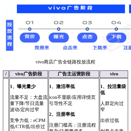
vivo商店广告全链路投放流程
/
vivo广告阶段
广告主运营阶段
vivo
1、曝光量少
1、激活率低
1、拉活量级
低
流量不足：大盘流
icon不显眼/应用详情页
量下降/节日流量
引导性不足
人群定向过
波动/定向过窄
窄
2、注册率低
竞争力低：eCPM
出价过低
注册门槛高：注册流程
低/CTR低/出价过