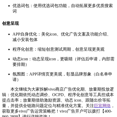
优选词包：使用优选词包功能，自动拓展更多优质搜索
词
创意呈现
APP自身优化：美化icon、优化广告文案及功能介绍、
减小安装包体
程序化创意：缩短创意测试周期，创意呈现更美观
动态icon：动态呈现icon，更吸睛（评估后申请，内部需
要排期）
氛围图：APP详情页更美观，彰显品牌形象（白名单申
请）
本文继续为大家拆解vivo商店广告优化期、放量期投放逻
辑：优化期依托动态调价、OCPD、程序化创意等工具控成本
提点击率；放量期借助激励资源、动态 icon、跟随出价等拓
量，并提供全链路问题定位与精准优化方案。关注
巨宣网络
，
获取更多vivo广告运营策略把！vivo广告开户可以拨打【400-
960-2809】进行详细咨询！