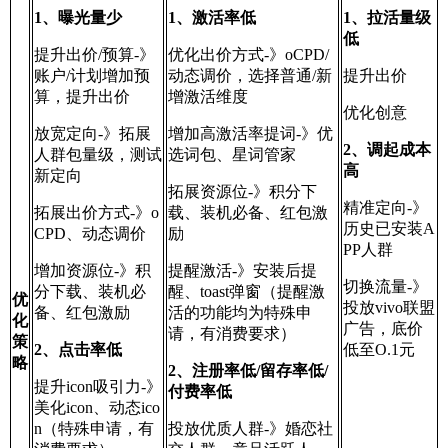
1、曝光量少
1、激活率低
1、拉活量级
低
提升出价/预算-》
优化出价方式-》oCPD/
账户/计划增加预
动态调价，选择普通/新
提升出价
算，提升出价
增激活维度
优化创意
放宽定向-》拓展
增加高激活率提词-》优
2、调起成本
人群包量级，测试
选词包、星词管家
高
新定向
拓展资源位-》积分下
精准定向-》
拓展出价方式-》o
载、装机必备、红包激
历史已安装A
CPD、动态调价
励
PP人群
增加资源位-》积
提醒激活-》安装后提
切换流量-》
分下载、装机必
醒、toast弹窗（提醒激
优
投放vivo联盟
备、红包激励
活的功能均为特殊申
化
广告，底价
请，有消费要求）
策
2、点击率低
低至O.1元
略
2、注册率低/留存率低/
提升icon吸引力-》
付费率低
美化icon、动态ico
n（特殊申请，有
投放优质人群-》婚恋社